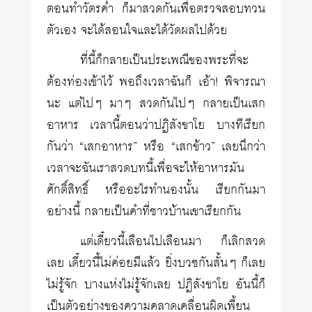
ตอนทำวัตรค่ำ ก็มาสวดกันเพื่อตรวจสอบทวน
ตัวเอง จะได้สอนใจและได้วัดผลไปด้วย
ที่นี้ก็กลายเป็นประเพณีของพระที่จะ
ต้องท่องเข้าไว้ พอถึงเวลาฉันก็ เอ้า! พิจารณา
นะ แต่ไปๆ มาๆ สวดกันไปๆ กลายเป็นเสก
อาหาร เวลานี้ตอนว่าปฏิสังขาโย บางทีเรียก
กันว่า “เสกอาหาร” หรือ “เสกข้าว” เลยนึกว่า
เวลาจะฉันเราสวดบทนี้เพื่อจะให้อาหารมัน
ศักดิ์สิทธิ์ หรืออะไรทำนองนั้น เรียกกันมา
อย่างนี้ กลายเป็นคำที่ชาวบ้านเขาเรียกกัน
แต่เดี๋ยวนี้เลือนไปเลือนมา ก็เลิกสวด
เลย เดี๋ยวนี้ไม่ค่อยมีแล้ว ยิ่งบวชกันสั้นๆ ก็เลย
ไม่รู้จัก บางแห่งไม่รู้จักเลย ปฏิสังขาโย อันนี้ก็
เป็นตัวอย่างของความคลาดเคลื่อนผิดเพี้ยน