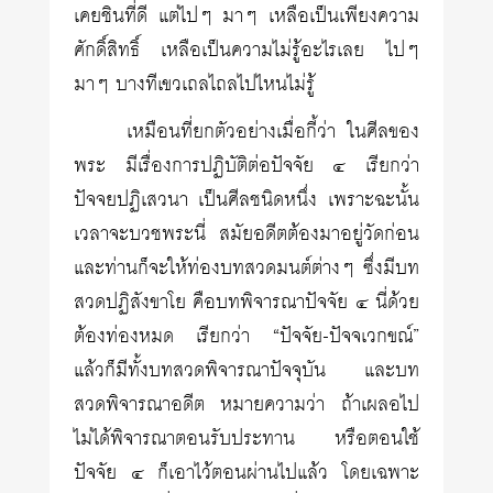
เคยชินที่ดี แต่ไปๆ มาๆ เหลือเป็นเพียงความ
ศักดิ์สิทธิ์ เหลือเป็นความไม่รู้อะไรเลย ไปๆ
มาๆ บางทีเขวเถลไถลไปไหนไม่รู้
เหมือนที่ยกตัวอย่างเมื่อกี้ว่า ในศีลของ
พระ มีเรื่องการปฏิบัติต่อปัจจัย ๔ เรียกว่า
ปัจจยปฏิเสวนา เป็นศีลชนิดหนึ่ง เพราะฉะนั้น
เวลาจะบวชพระนี่ สมัยอดีตต้องมาอยู่วัดก่อน
และท่านก็จะให้ท่องบทสวดมนต์ต่างๆ ซึ่งมีบท
สวดปฏิสังขาโย คือบทพิจารณาปัจจัย ๔ นี่ด้วย
ต้องท่องหมด เรียกว่า “ปัจจัย-ปัจจเวกขณ์”
แล้วก็มีทั้งบทสวดพิจารณาปัจจุบัน และบท
สวดพิจารณาอดีต หมายความว่า ถ้าเผลอไป
ไม่ได้พิจารณาตอนรับประทาน หรือตอนใช้
ปัจจัย ๔ ก็เอาไว้ตอนผ่านไปแล้ว โดยเฉพาะ