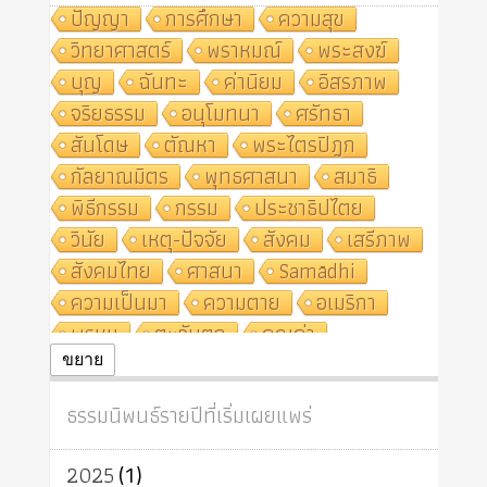
ปัญญา
การศึกษา
ความสุข
วิทยาศาสตร์
พราหมณ์
พระสงฆ์
บุญ
ฉันทะ
ค่านิยม
อิสรภาพ
จริยธรรม
อนุโมทนา
ศรัทธา
สันโดษ
ตัณหา
พระไตรปิฎก
กัลยาณมิตร
พุทธศาสนา
สมาธิ
พิธีกรรม
กรรม
ประชาธิปไตย
วินัย
เหตุ-ปัจจัย
สังคม
เสรีภาพ
สังคมไทย
ศาสนา
Samādhi
ความเป็นมา
ความตาย
อเมริกา
พรหม
ตะวันตก
คุณค่า
ปฏิจจสมุปบาท
ศีล
อุตสาหกรรม
ขยาย
สถาบันสงฆ์
ศาสนาประจำชาติ
ธรรมนิพนธ์รายปีที่เริ่มเผยแพร่
อินเดีย
ผู้บริโภค
ธรรมาธิปไตย
จักร
การแยกรัฐกับศาสนา
ธรรมชาติ
2025
(1)