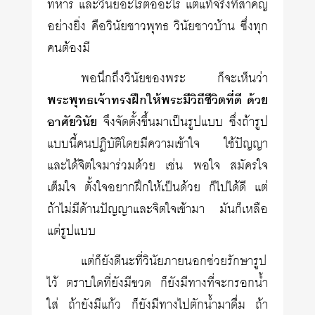
ทหาร และวินัยอะไรต่ออะไร แต่แท้จริงที่สำคัญ
อย่างยิ่ง คือวินัยชาวพุทธ วินัยชาวบ้าน ซึ่งทุก
คนต้องมี
พอนึกถึงวินัยของพระ ก็จะเห็นว่า
พระพุทธเจ้าทรงฝึกให้พระมีวิถีชีวิตที่ดี ด้วย
อาศัยวินัย
จึงจัดตั้งขึ้นมาเป็นรูปแบบ ซึ่งถ้ารูป
แบบนี้คนปฏิบัติโดยมีความเข้าใจ ใช้ปัญญา
และได้จิตใจมาร่วมด้วย เช่น พอใจ สมัครใจ
เต็มใจ ตั้งใจอยากฝึกให้เป็นด้วย ก็ไปได้ดี แต่
ถ้าไม่มีด้านปัญญาและจิตใจเข้ามา มันก็เหลือ
แต่รูปแบบ
แต่ก็ยังดีนะที่วินัยภายนอกช่วยรักษารูป
ไว้ ตราบใดที่ยังมีขวด ก็ยังมีทางที่จะกรอกน้ำ
ใส่ ถ้ายังมีแก้ว ก็ยังมีทางไปตักน้ำมาดื่ม ถ้า