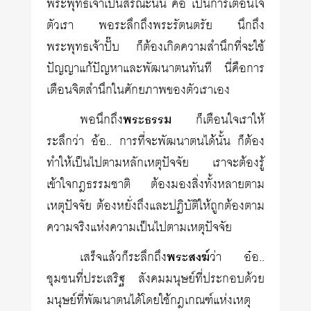
พระพุทธเจ้าเป็นสรณะนั้น คือ เป็นการเตือนใจ
ตัวเรา พอระลึกถึงพระรัตนตรัย นึกถึง
พระพุทธเจ้าปั๊บ ก็ต้องเกิดความสำนึกที่จะใช้
ปัญญาแก้ปัญหาและพัฒนาตนทันที นี่คือการ
เตือนจิตสำนึกในศักยภาพของตัวเราเอง
พอนึกถึง
พระธรรม
ก็เตือนใจเราให้
ระลึกว่า อ้อ.. การที่จะพัฒนาตนได้นั้น ก็ต้อง
ทำให้เป็นไปตามหลักเหตุปัจจัย เราจะต้องรู้
เข้าใจกฎธรรมชาติ ต้องมองสิ่งทั้งหลายตาม
เหตุปัจจัย ต้องหยั่งถึงและปฏิบัติให้ถูกต้องตาม
ความจริงแห่งความเป็นไปตามเหตุปัจจัย
เสร็จแล้วก็ระลึกถึง
พระสงฆ์
ว่า อ๋อ..
ชุมชนที่ประเสริฐ สังคมมนุษย์ที่ประกอบด้วย
มนุษย์ที่พัฒนาตนได้โดยใช้กฎเกณฑ์แห่งเหตุ