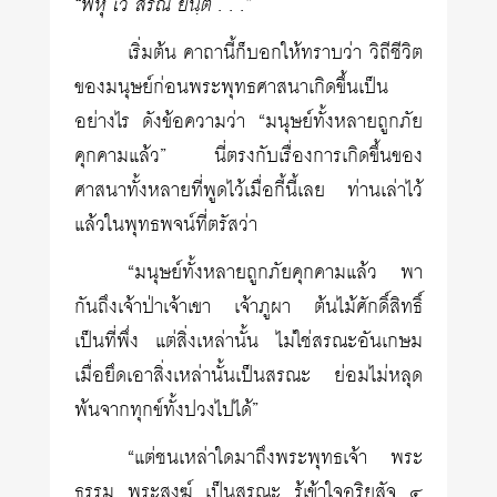
“พหุํ เว สรณํ ยนฺติ . . .”
เริ่มต้น คาถานี้ก็บอกให้ทราบว่า วิถีชีวิต
ของมนุษย์ก่อนพระพุทธ­ศาสนาเกิดขึ้นเป็น
อย่างไร ดังข้อความว่า “มนุษย์ทั้งหลายถูกภัย
คุกคามแล้ว” นี่ตรงกับเรื่องการเกิดขึ้นของ
ศาสนาทั้งหลายที่พูดไว้เมื่อกี้นี้เลย ท่านเล่าไว้
แล้วในพุทธพจน์ที่ตรัสว่า
“มนุษย์ทั้งหลายถูกภัยคุกคามแล้ว พา
กันถึงเจ้าป่าเจ้าเขา เจ้าภูผา ต้นไม้ศักดิ์สิทธิ์
เป็นที่พึ่ง แต่สิ่งเหล่านั้น ไม่ใช่สรณะอันเกษม
เมื่อยึดเอาสิ่งเหล่านั้นเป็นสรณะ ย่อมไม่หลุด
พ้นจากทุกข์ทั้งปวงไปได้”
“แต่ชนเหล่าใดมาถึงพระพุทธเจ้า พระ
ธรรม พระสงฆ์ เป็นสรณะ รู้เข้าใจอริยสัจ ๔