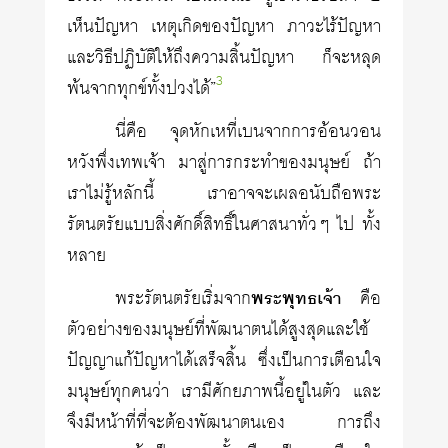
เห็นปัญหา เหตุเกิดของปัญหา ภาวะไร้ปัญหา
และวิธีปฏิบัติให้ถึงความสิ้นปัญหา ก็จะหลุด
3
พ้นจากทุกข์ทั้งปวงได้”
นี่คือ จุดหักเหที่เบนจากการอ้อนวอน
หวังพึ่งเทพเจ้า มาสู่การ​กระทำของมนุษย์ ถ้า
เราไม่รู้หลักนี้ เราอาจจะเผลอนับถือพระ
รัตนตรัยแบบสิ่งศักดิ์สิทธิ์ในศาสนาทั่วๆ ไป ทั้ง
หลาย
พระรัตนตรัยเริ่มจาก
พระพุทธเจ้า
คือ
ตัวอย่างของมนุษย์ที่พัฒนาตนได้สูงสุดและใช้
ปัญญาแก้ปัญหาได้เสร็จสิ้น ซึ่งเป็นการเตือนใจ
มนุษย์ทุกคนว่า เรามีศักยภาพนี้อยู่ในตัว และ
จึงมีหน้าที่ที่จะต้องพัฒนาตนเอง การถึง