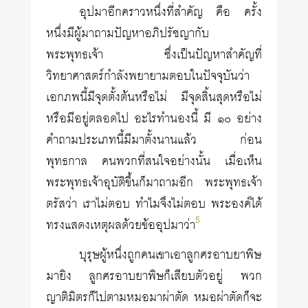
อุปมาอีกคราวหนึ่งที่สำคัญ คือ ครั้ง
หนึ่งมีผู้มาถามปัญหาอภิปรัชญากับ
พระพุทธเจ้า ซึ่งเป็นปัญหาสำคัญที่
วิทยาศาสตร์กำลังพยายามตอบในปัจจุบันว่า
เอกภพนี้มีจุดตั้งต้นหรือไม่ มีจุดสิ้นสุดหรือไม่
หรือมีอยู่ตลอดไป อะไรทำนองนี้ มี ๑๐ อย่าง
คำถามประเภทนี้มีมาตั้งนานแล้ว ก่อน
พุทธกาล คนพวกที่สนใจอย่างนั้น เมื่อเห็น
พระพุทธเจ้าอุบัติขึ้นก็มาถามอีก พระพุทธเจ้า
ตรัสว่า เราไม่ตอบ ทำไมจึงไม่ตอบ พระองค์ได้
5
ทรงแสดงเหตุผลด้วยข้ออุปมาว่า
บุรุษผู้หนึ่งถูกคนเขาเอาลูกศรอาบยาพิษ
มายิง ลูกศรอาบยาพิษก็เสียบตัวอยู่ พวก
ญาติมิตรก็ไปตามหมอมาผ่าตัด หมอผ่าตัดก็จะ