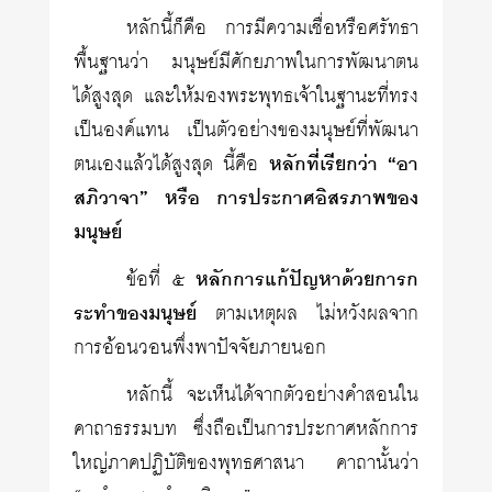
หลักนี้ก็คือ การมีความเชื่อหรือศรัทธา
พื้นฐานว่า มนุษย์มีศักย­ภาพในการพัฒนาตน
ได้สูงสุด และให้มองพระพุทธเจ้าในฐานะที่ทรง
เป็นองค์แทน เป็นตัวอย่างของมนุษย์ที่พัฒนา
ตนเองแล้วได้สูงสุด นี้คือ
หลักที่เรียกว่า “อา
สภิวาจา” หรือ การประกาศอิสรภาพของ
มนุษย์
ข้อที่ ๕
หลักการแก้ปัญหาด้วยการก
ระทำของมนุษย์
ตามเหตุผล ไม่หวังผลจาก
การอ้อนวอนพึ่งพาปัจจัยภายนอก
หลักนี้ จะเห็นได้จากตัวอย่างคำสอนใน
คาถาธรรมบท ซึ่งถือเป็นการประกาศหลักการ
ใหญ่ภาคปฏิบัติของพุทธศาสนา คาถานั้นว่า