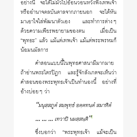
อย่างนี้ จะได้ไม่มัวไปอ้อนวอนหวังพึ่งเทพเจ้า
หรืออำนาจดลบันดาลจากภายนอก จะได้หัน
มาเอาใจใส่พัฒนาตัวเอง และทำการต่างๆ
ด้วยความเพียรพยายามของตน เมื่อเป็น
“พุทธะ” แล้ว แม้แต่เทพเจ้า แม้แต่พระพรหมก็
น้อมนมัสการ
คำสอนแบบนี้ในพุทธศาสนามีมากมาย
ถ้าอ่านพระไตรปิฎก และรู้จักสังเกตจะเห็นว่า
คำสอนของพระพุทธเจ้าเป็นทำนองนี้ อย่างที่
อ้าง​บ่อยๆ ว่า
“มนุสฺสภูตํ สมฺพุทฺธํ อตฺตทนฺตํ สมาหิตํ
2
… … … เทวาปิ นมสฺสนฺติ”
ซึ่งบอกว่า “พระพุทธเจ้า แม้จะเป็น