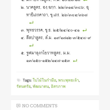
นาคสูตร, องฺ.ฉกฺก. ๒๒/๓๑๔/๓๘๖; อุ
ทายิเถรคาถา, ขุ.เถร. ๒๖/๓๘๔/๓๖๗
พุทธวรรค, ขุ.ธ. ๒๕/๒๔/๔๐-๔๑
สีสปาสูตร, สํ.ม. ๑๙/๑๗๑๒-๓/๕๔๘-๙
จูฬมาลุงกโยวาทสูตร, ม.ม.
๑๓/๑๕๐-๑๕๒/๑๔๗-๑๕๓
Tags:
ใบไม้ในกำมือ
,
พระพุทธเจ้า
,
รัตนตรัย
,
พัฒนาตน
,
อิสรภาพ
NO COMMENTS