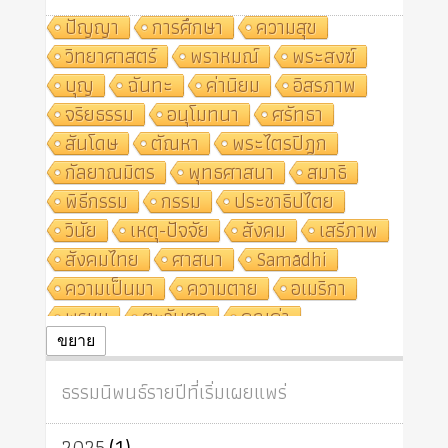
ปัญญา
การศึกษา
ความสุข
วิทยาศาสตร์
พราหมณ์
พระสงฆ์
บุญ
ฉันทะ
ค่านิยม
อิสรภาพ
จริยธรรม
อนุโมทนา
ศรัทธา
สันโดษ
ตัณหา
พระไตรปิฎก
กัลยาณมิตร
พุทธศาสนา
สมาธิ
พิธีกรรม
กรรม
ประชาธิปไตย
วินัย
เหตุ-ปัจจัย
สังคม
เสรีภาพ
สังคมไทย
ศาสนา
Samādhi
ความเป็นมา
ความตาย
อเมริกา
พรหม
ตะวันตก
คุณค่า
ปฏิจจสมุปบาท
ศีล
อุตสาหกรรม
ขยาย
สถาบันสงฆ์
ศาสนาประจำชาติ
ธรรมนิพนธ์รายปีที่เริ่มเผยแพร่
อินเดีย
ผู้บริโภค
ธรรมาธิปไตย
จักร
การแยกรัฐกับศาสนา
ธรรมชาติ
2025
(1)