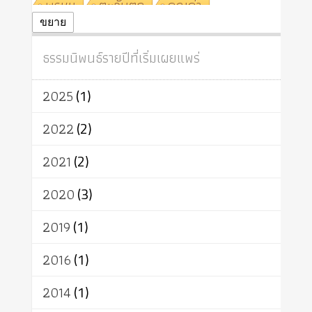
พรหม
ตะวันตก
คุณค่า
ปฏิจจสมุปบาท
ศีล
อุตสาหกรรม
ขยาย
สถาบันสงฆ์
ศาสนาประจำชาติ
ธรรมนิพนธ์รายปีที่เริ่มเผยแพร่
อินเดีย
ผู้บริโภค
ธรรมาธิปไตย
จักร
การแยกรัฐกับศาสนา
ธรรมชาติ
2025
(1)
เทคโนโลยี
คณะสงฆ์
การบวช
สิทธิ
พุทธบริษัท
เยาวชน
2022
(2)
อาสาฬหบูชา
พระเวท
มหายาน
2021
(2)
อัตถะ
วัตถุเสพ
วัฒนธรรม
เทวดา
ปราโมทย์
2020
(3)
2019
(1)
2016
(1)
2014
(1)