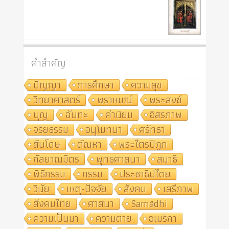
คำสำคัญ
ปัญญา
การศึกษา
ความสุข
วิทยาศาสตร์
พราหมณ์
พระสงฆ์
บุญ
ฉันทะ
ค่านิยม
อิสรภาพ
จริยธรรม
อนุโมทนา
ศรัทธา
สันโดษ
ตัณหา
พระไตรปิฎก
กัลยาณมิตร
พุทธศาสนา
สมาธิ
พิธีกรรม
กรรม
ประชาธิปไตย
วินัย
เหตุ-ปัจจัย
สังคม
เสรีภาพ
สังคมไทย
ศาสนา
Samādhi
ความเป็นมา
ความตาย
อเมริกา