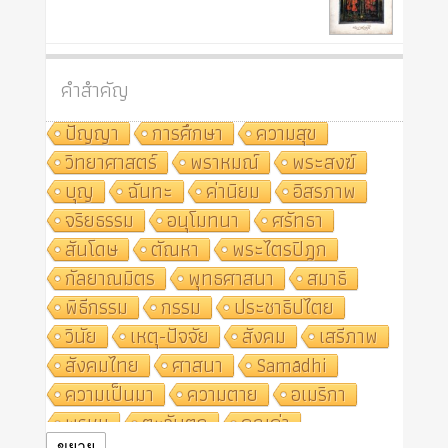
คำสำคัญ
ปัญญา
การศึกษา
ความสุข
วิทยาศาสตร์
พราหมณ์
พระสงฆ์
บุญ
ฉันทะ
ค่านิยม
อิสรภาพ
จริยธรรม
อนุโมทนา
ศรัทธา
สันโดษ
ตัณหา
พระไตรปิฎก
กัลยาณมิตร
พุทธศาสนา
สมาธิ
พิธีกรรม
กรรม
ประชาธิปไตย
วินัย
เหตุ-ปัจจัย
สังคม
เสรีภาพ
สังคมไทย
ศาสนา
Samādhi
ความเป็นมา
ความตาย
อเมริกา
พรหม
ตะวันตก
คุณค่า
ขยาย