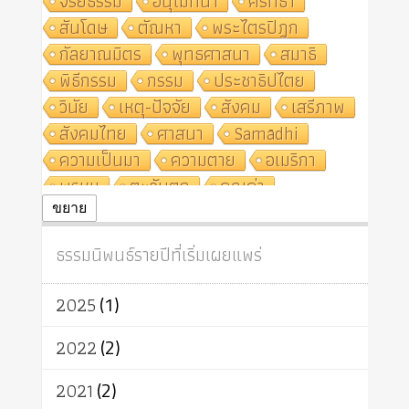
จริยธรรม
อนุโมทนา
ศรัทธา
สันโดษ
ตัณหา
พระไตรปิฎก
กัลยาณมิตร
พุทธศาสนา
สมาธิ
พิธีกรรม
กรรม
ประชาธิปไตย
วินัย
เหตุ-ปัจจัย
สังคม
เสรีภาพ
สังคมไทย
ศาสนา
Samādhi
ความเป็นมา
ความตาย
อเมริกา
พรหม
ตะวันตก
คุณค่า
ปฏิจจสมุปบาท
ศีล
อุตสาหกรรม
ขยาย
สถาบันสงฆ์
ศาสนาประจำชาติ
ธรรมนิพนธ์รายปีที่เริ่มเผยแพร่
อินเดีย
ผู้บริโภค
ธรรมาธิปไตย
จักร
การแยกรัฐกับศาสนา
ธรรมชาติ
2025
(1)
เทคโนโลยี
คณะสงฆ์
การบวช
สิทธิ
พุทธบริษัท
เยาวชน
2022
(2)
อาสาฬหบูชา
พระเวท
มหายาน
2021
(2)
อัตถะ
วัตถุเสพ
วัฒนธรรม