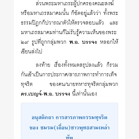
ส่วนพระมหาเถระผู้ปกครองคณะสงฆ์
หรือมหาเถรสมาคมนั้น ก็ชัดอยู่แล้วว่า ทั้งพระ
ธรรมปิฎกก็ปวารณาตัวให้ตรวจสอบแล้ว และ
มหาเถรสมาคมท่านก็ไม่รับรู้ความเห็นของพระ
๒๙ รูปที่ถูกกลุ่มพวก
พ.อ. บรรจง
หลอกให้
เขียนส่งไป
ลงท้าย เรื่องทั้งหมดสรุปลงแล้ว ก็รวม
กันเข้าเป็นการประกาศ/สารภาพการทำการเท็จ
ทุจริต ของคน/นายทหารทุจริตกลุ่มพวก
ดร.เบญจ์-พ.อ. บรรจง
นี้เท่านั้นเอง
อนุสติกถา การสารภาพกรรมทุจริต
ของ ชมรม(เถื่อน)ชาวพุทธสามเหล่า
ทัพ