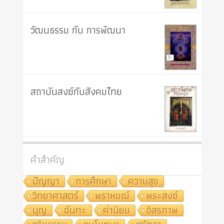
วัฒนธรรม กับ การพัฒนา
สถาบันสงฆ์กับสังคมไทย
คำสำคัญ
ปัญญา
การศึกษา
ความสุข
วิทยาศาสตร์
พราหมณ์
พระสงฆ์
บุญ
ฉันทะ
ค่านิยม
อิสรภาพ