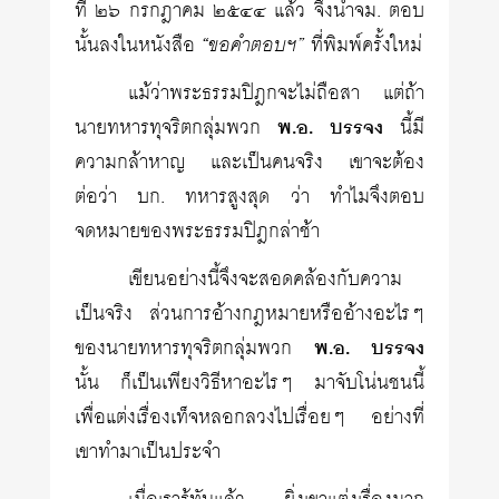
ที่ ๒๖ กรกฎาคม ๒๕๔๔ แล้ว จึงนำจม. ตอบ
นั้นลงในหนังสือ
“ขอคำตอบฯ”
ที่พิมพ์ครั้งใหม่
แม้ว่าพระธรรมปิฎกจะไม่ถือสา แต่ถ้า
นายทหารทุจริตกลุ่มพวก
พ.อ. บรรจง
นี้มี
ความกล้าหาญ และเป็นคนจริง เขาจะต้อง
ต่อว่า บก. ทหารสูงสุด ว่า ทำไมจึงตอบ
จดหมายของพระธรรมปิฎกล่าช้า
เขียนอย่างนี้จึงจะสอดคล้องกับความ
เป็นจริง ส่วนการอ้างกฎหมายหรืออ้างอะไรๆ
ของนายทหารทุจริตกลุ่มพวก
พ.อ. บรรจง
นั้น ก็เป็นเพียงวิธีหาอะไรๆ มาจับโน่นชนนี้
เพื่อแต่งเรื่องเท็จหลอกลวงไปเรื่อยๆ อย่างที่
เขาทำมาเป็นประจำ