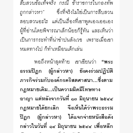
สืบสวนข้อเท็จจริง กรณี ข้าราชการในกองทัพ
ถูกกล่าวหา”
ซึ่งที่จริงไม่ใช่เป็นการสืบสวน
สอบสวนอะไร แต่เป็นเรื่องที่เขาพูดเองเออเอง
ผู้ที่อ่านโดยพิจารณาเล็กน้อยก็รู้ทัน และเห็นว่า
เป็นการกระทำที่น่าขำปนสังเวช เพราะเมื่อเขา
หมดทางไป ก็ทำเหมือนเด็กเล่น
พอถึงหน้าสุดท้าย เขาเขียนว่า
“พระ
ธรรมปิฎก (ผู้กล่าวหา) ยังคงร่วมปฏิบัติ
ภารกิจร่วมกับองค์กรคริสตศาสนา…ซึ่งตาม
กฎหมายเดิม…เป็นความผิดมีโทษทาง
อาญา แต่หลังจากวันที่ ๑๓ มิถุนายน ๒๕๔๔
กฎหมายได้ยกเลิก จึงเห็นได้ว่าพระธรรม
ปิฎก (ผู้กล่าวหา) ได้แจกจ่ายหนังสือดัง
กล่าวในวันที่ ๑๔ มิถุนายน ๒๕๔๔ เพื่อหลีก