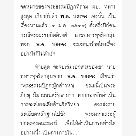
จดหมายของพระธรรมปิฎกที่ถาม ผบ. ทหาร
สูงสุด เกี่ยวกับตัว
พ.อ. บรรจง
เองนั้น เป็น
เรื่องนานแล้ว (๔ ม.ค. ๒๕๔๔) ตั้งครึ่งปีก่อน
กรณีพระธรรมกิตติวงศ์ นายทหารทุจริตกลุ่ม
พวก
พ.อ. บรรจง
จะเจตนาร้ายโยงเรื่อง
อย่างไรก็ไม่สำเร็จ
ท้ายสุด จะจบเล่ม
เอกสาร
ของเขา นาย
ทหารทุจริตกลุ่มพวก
พ.อ. บรรจง
เขียนว่า
“พระธรรมปิฎก(ผู้กล่าวหา) ขณะนี้เป็นพระ
ภิกษุ มีมวลชนศรัทธามาก หากกองทัพดำเนิน
การจะส่งผลเสียด้านจิตวิทยา ควรส่งราย
ละเอียดหลักฐานไปยัง พระมหาเถระผู้
ปกครองคณะสงฆ์ เพื่อให้ดำเนินการอย่างใด
อย่างหนึ่ง เป็นการภายใน…”