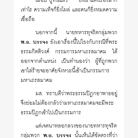
เมื่อเรารู้ทันแล้ว ยิ่งเขาแต่งเรื่องมาก
เท่าไร ความเท็จก็ยิ่งโผล่ และคนก็ยิ่งหมดความ
เชื่อถือ
นอกจากนี้ นายทหารทุจริตกลุ่มพวก
พ.อ. บรรจง
ยังเอาเรื่องนี้ไปโยงกับกรณีที่พระ
ธรรมกิตติวงศ์ กรรมการมหาเถรสมาคม ได้
ออกจากตำแหน่ง เป็นทำนองว่า ผู้ที่ถูกพวก
เขาใส่ร้ายจะอาศัยจังหวะนี้เข้าเป็นกรรมการ
มหาเถรสมาคม
มส. ทราบดีว่าพระธรรมปิฎกอาพาธอยู่
จึงย่อมไม่ต้องกลัวว่ามหาเถรสมาคมจะมีพระ
ธรรมปิฎกเข้าไปเป็นกรรมการ
แต่เจตนาหลอกลวงของนายทหารทุจริต
กลุ่มพวก
พ.อ. บรรจง
นั้นเห็นได้ชัดตรงที่ว่า