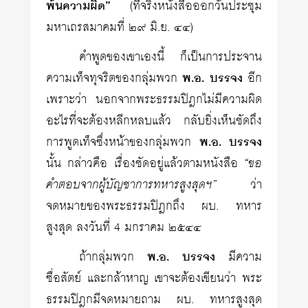
พ้นความผิด”
(ที่จริงหนังสือออกวันประชุม
มหาเถรสมาคมที่ ๒๙ มิ.ย. ๔๔)
คำพูดของเขาเองนี้ ก็เป็นการประจาน
ความเท็จทุจริตของกลุ่มพวก
พ.อ. บรรจง
อีก
เพราะว่า นอกจากพระธรรมปิฎกไม่มีความผิด
อะไรที่จะต้องหลีกหลบแล้ว กลับยิ่งเห็นชัดถึง
การพูดเท็จซึ่งหน้าของกลุ่มพวก
พ.อ. บรรจง
นั้น กล่าวคือ เรื่องชัดอยู่แล้วตามหนังสือ
“ขอ
คำตอบจากผู้บัญชาการทหารสูงสุดฯ”
ว่า
จดหมายของพระธรรมปิฎกถึง ผบ. ทหาร
สูงสุด ลงวันที่ 4 มกราคม ๒๕๔๔
ถ้ากลุ่มพวก
พ.อ. บรรจง
มีความ
ซื่อสัตย์ และกล้าหาญ เขาจะต้องเขียนว่า พระ
ธรรมปิฎกมีจดหมายถาม ผบ. ทหารสูงสุด