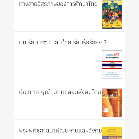
ทางสายอิสรภาพของการศึกษาไทย
บทเรียน ๒๕ ปี คนไทยเรียนรู้หรือยัง ?
ปัญหาภิกษุณี: บททดสอบสังคมไทย
พระพุทธศาสนาพัฒนาคนและสังคม