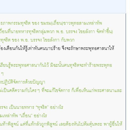
ารภาพกรรมทุจริต ของ ชมรม(เถื่อน)ชาวพุทธสามเหล่าทัพ
่อนที่นายทหารทุจริตกลุ่มพวก พ.อ. บรรจง ไชยลังกา จัดทำขึ้น)
ุจริต ของ พ.อ. บรรจง ไชยลังกา กับพวก
้องเตือนกันให้รู้เท่าทันคนบาปร้าย จึงจะรักษาพระพุทธศาสนาให้
เรียนรู้พระพุทธศาสนากันไว้ มิฉะนั้นคนทุจริตจะทำร้ายพระพุทธ
ยๆ
องปฏิบัติจัดการด้วยปัญญา
ม่เป็นคดีความกับใครๆ ที่จะแก้ไขจัดการ ก็เพื่อเห็นแก่พระศาสนาและ
รรจง เป็นนายทหาร “ทุจริต” อย่างไร
หล่าทัพ “เถื่อน” อย่างไร
้าพิสูจน์ แต่ที่แท้กลัวถูกพิสูจน์ เลยต้องหันไปต้มตุ๋นพระ พาผู้อื่นให้