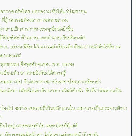
งจากกองทัพไทย บอกความจริงให้แก่ประชาชน
ิต ที่ผู้ก่อกรรมต้องสารภาพออกมาเอง
ยิ่งกลายเป็นสารภาพกรรมทุจริตชัดยิ่งขึ้น
วิธีทุจริตทำร้ายท่าน และทำลายเกียรติของตัว
พ.อ. บรรจง มีศิลปะในการแต่งเรื่องเท็จ ด้อยกว่าหนังสือใช้ชื่อ ดร.
่เขาเผยแพร่
ือพุทธธรรม คือจุดอับจนของ พ.อ. บรรจง
่งเรื่องเท็จ ชาวไทยยิ่งต้องได้ความรู้
จะหมดทางไป ก็ไม่ควรเอาสถาบันทหารไทยมาเหยียบย่ำ
ป็นอนัตตา คริสต์ไม่เอาด้วยหรอก คริสต์ตัวจริง คือที่ว่านิพพานเป็น
มาโยงไป จะทำลายธรรมที่เป็นหลักแกนใน เลยกลายเป็นประจานตัวว่า
นา
ป็นใหญ่ เคารพพระวินัย จะพบใครก็มีแต่ดี
 ต้องชูธรรมสู้หน้าเขา ไม่ใช่เอาแต่หลบหน้ารักษาตัว