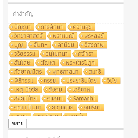
คำสำคัญ
ปัญญา
การศึกษา
ความสุข
วิทยาศาสตร์
พราหมณ์
พระสงฆ์
บุญ
ฉันทะ
ค่านิยม
อิสรภาพ
จริยธรรม
อนุโมทนา
ศรัทธา
สันโดษ
ตัณหา
พระไตรปิฎก
กัลยาณมิตร
พุทธศาสนา
สมาธิ
พิธีกรรม
กรรม
ประชาธิปไตย
วินัย
เหตุ-ปัจจัย
สังคม
เสรีภาพ
สังคมไทย
ศาสนา
Samādhi
ความเป็นมา
ความตาย
อเมริกา
พรหม
ตะวันตก
คุณค่า
ปฏิจจสมุปบาท
ศีล
อุตสาหกรรม
ขยาย
สถาบันสงฆ์
ศาสนาประจำชาติ
อินเดีย