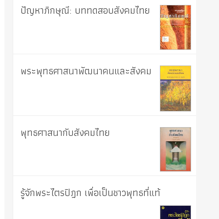
ปัญหาภิกษุณี: บททดสอบสังคมไทย
พระพุทธศาสนาพัฒนาคนและสังคม
พุทธศาสนากับสังคมไทย
รู้จักพระไตรปิฎก เพื่อเป็นชาวพุทธที่แท้