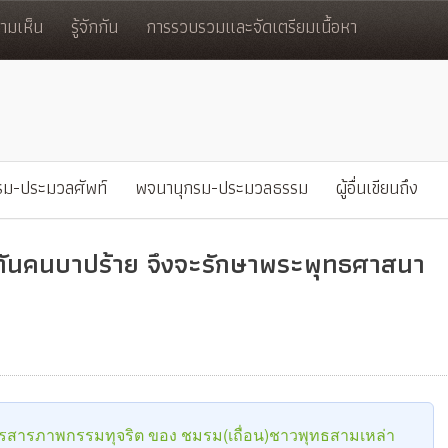
มเห็น
รู้จักกัน
การรวบรวมและจัดเตรียมเนื้อหา
รม-ประมวลศัพท์
พจนานุกรม-ประมวลธรรม
ผู้อื่นเขียนถึง
ท่าทันคนบาปร้าย จึงจะรักษาพระพุทธศาสนา
ารสารภาพกรรมทุจริต ของ ชมรม(เถื่อน)ชาวพุทธสามเหล่า