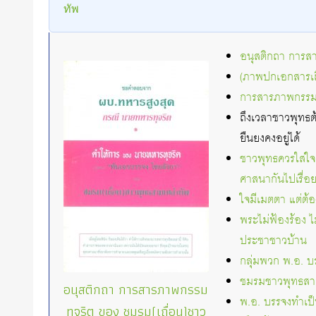
ทัพ
อนุสติกถา การส
(ภาพปกเอกสารเถื
การสารภาพกรรมท
ถึงเวลาชาวพุทธต
ยืนยงคงอยู่ได้
ชาวพุทธควรใส่ใจ
ศาสนากันไปเรื่อ
ใจมีเมตตา แต่ต้
พระไม่ฟ้องร้อง ไ
ประชาชาวบ้าน
กลุ่มพวก พ.อ. บ
ชมรมชาวพุทธสามเ
อนุสติกถา การสารภาพกรรม
พ.อ. บรรจงทำเป็นท
ทุจริต ของ ชมรม(เถื่อน)ชาว