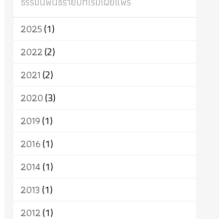
ธรรมนิพนธ์รายปีที่เริ่มเผยแพร่
ผู้บริโภค
ธรรมาธิปไตย
จักร
การแยกรัฐกับศาสนา
ธรรมชาติ
2025
(1)
เทคโนโลยี
คณะสงฆ์
การบวช
สิทธิ
พุทธบริษัท
เยาวชน
อาสาฬหบูชา
2022
(2)
พระเวท
มหายาน
อัตถะ
วัตถุเสพ
2021
(2)
วัฒนธรรม
เทวดา
ปราโมทย์
2020
(3)
2019
(1)
2016
(1)
2014
(1)
2013
(1)
2012
(1)