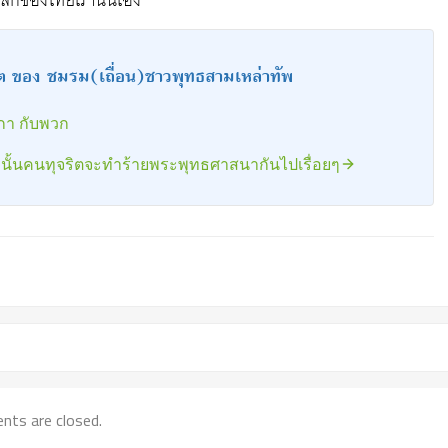
หลักของไทยเรานั่นเอง
ต ของ ชมรม(เถื่อน)ชาวพุทธสามเหล่าทัพ
กา กับพวก
ะนั้นคนทุจริตจะทำร้ายพระพุทธศาสนากันไปเรื่อยๆ
ts are closed.