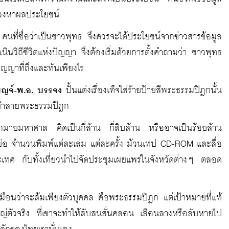
กลวงหาผลประโยชน์
นที่ชื่อว่าเป็นชาวพุทธ จึงควรจะได้ประโยชน์จากข่าวสารข้อมูล
ดำเนินวิถีชีวิตแห่งปัญญา จึงต้องเริ่มด้วยการตั้งคำถามว่า ชาวพุทธ
ปัญญาที่ถึงและทันเพียงไร
บญจ์-พ.อ. บรรจง
ปั้นแต่งเรื่องเท็จใส่ร้ายป้ายสีพระธรรมปิฎกนั้น
่จะทำลายพระธรรมปิฎก
ากมายมหาศาล คิดเป็นกี่ล้าน กี่สิบล้าน หรืออาจเป็นร้อยล้าน
ล่มย่อ จำนวนพิมพ์แต่ละเล่ม แต่ละครั้ง ม้วนเทป CD-ROM และสื่อ
ระเทศ กับทั้งเที่ยวนำไปจัดประชุมเผยแพร่ในจังหวัดต่างๆ ตลอด
ือนว่าจะล้มเพียงตัวบุคคล คือพระธรรมปิฎก แต่เป้าหมายที่แท้
หญ่ตัวจริง ที่เขาจะทำให้สับสนสั่นคลอน เลือนลางหรือลับหายไป