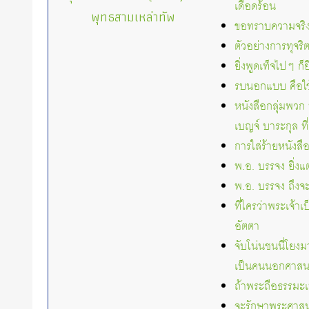
เดือดร้อน
พุทธสามเหล่าทัพ
ขอทราบความจริ
ตัวอย่างการทุจร
ยิ่งพูดเท็จไปๆ ก็
รบนอกแบบ คือใช้
หนังสือกลุ่มพวก 
เบญจ์ บาระกุล ที
การใส่ร้ายหนังส
พ.อ. บรรจง ยิ่งแต
พ.อ. บรรจง ถึง
ที่ใครว่าพระเจ้าเ
อัตตา
จับโน่นชนนี่โยง
เป็นคนนอกศาส
ถ้าพระถือธรรมะเ
จะรักษาพระศาสนา