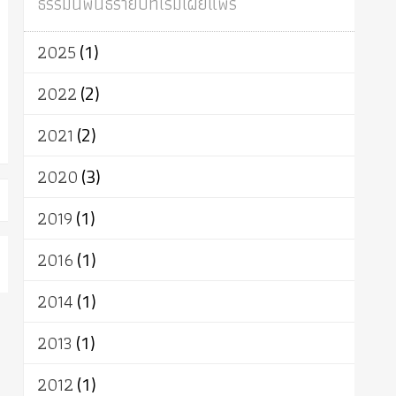
ธรรมนิพนธ์รายปีที่เริ่มเผยแพร่
ผู้บริโภค
ธรรมาธิปไตย
จักร
การแยกรัฐกับศาสนา
ธรรมชาติ
2025
(1)
เทคโนโลยี
คณะสงฆ์
การบวช
สิทธิ
พุทธบริษัท
เยาวชน
อาสาฬหบูชา
2022
(2)
พระเวท
มหายาน
อัตถะ
วัตถุเสพ
2021
(2)
วัฒนธรรม
เทวดา
ปราโมทย์
2020
(3)
2019
(1)
2016
(1)
2014
(1)
2013
(1)
2012
(1)