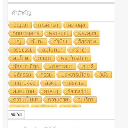
คำสำคัญ
ปัญญา
การศึกษา
ความสุข
วิทยาศาสตร์
พราหมณ์
พระสงฆ์
บุญ
ฉันทะ
ค่านิยม
อิสรภาพ
จริยธรรม
อนุโมทนา
ศรัทธา
สันโดษ
ตัณหา
พระไตรปิฎก
กัลยาณมิตร
พุทธศาสนา
สมาธิ
พิธีกรรม
กรรม
ประชาธิปไตย
วินัย
เหตุ-ปัจจัย
สังคม
เสรีภาพ
สังคมไทย
ศาสนา
Samādhi
ความเป็นมา
ความตาย
อเมริกา
พรหม
ตะวันตก
คุณค่า
ปฏิจจสมุปบาท
ศีล
อุตสาหกรรม
ขยาย
สถาบันสงฆ์
ศาสนาประจำชาติ
อินเดีย