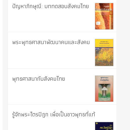
ปัญหาภิกษุณี: บททดสอบสังคมไทย
พระพุทธศาสนาพัฒนาคนและสังคม
พุทธศาสนากับสังคมไทย
รู้จักพระไตรปิฎก เพื่อเป็นชาวพุทธที่แท้