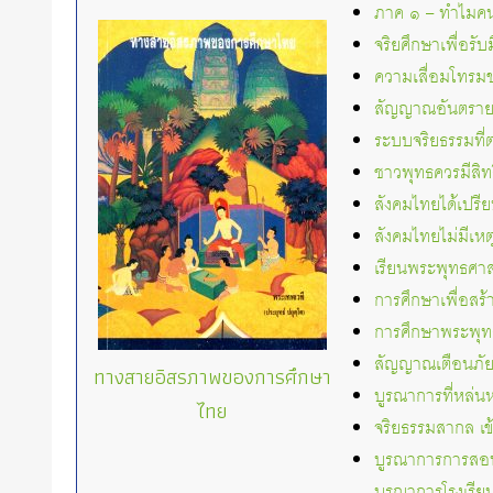
ภาค ๑ – ทำไมคน
จริยศึกษาเพื่อร
ความเสื่อมโทรมขอ
สัญญาณอันตราย 
ระบบจริยธรรมที่
ชาวพุทธควรมีสิท
สังคมไทยได้เปรี
สังคมไทยไม่มีเห
เรียนพระพุทธศาส
การศึกษาเพื่อสร
การศึกษาพระพุท
สัญญาณเตือนภัยให
ทางสายอิสรภาพของการศึกษา
บูรณาการที่หล่
ไทย
จริยธรรมสากล เข
บูรณาการการสอน
บูรณาการโรงเรีย