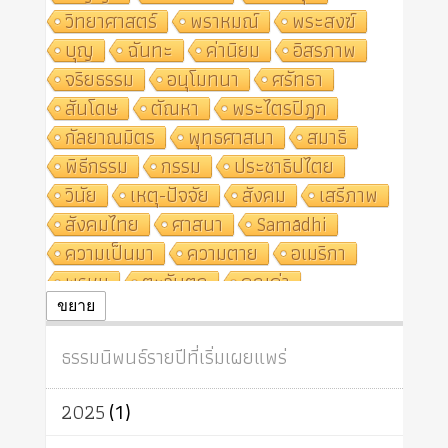
วิทยาศาสตร์
พราหมณ์
พระสงฆ์
บุญ
ฉันทะ
ค่านิยม
อิสรภาพ
จริยธรรม
อนุโมทนา
ศรัทธา
สันโดษ
ตัณหา
พระไตรปิฎก
กัลยาณมิตร
พุทธศาสนา
สมาธิ
พิธีกรรม
กรรม
ประชาธิปไตย
วินัย
เหตุ-ปัจจัย
สังคม
เสรีภาพ
สังคมไทย
ศาสนา
Samādhi
ความเป็นมา
ความตาย
อเมริกา
พรหม
ตะวันตก
คุณค่า
ปฏิจจสมุปบาท
ศีล
อุตสาหกรรม
ขยาย
สถาบันสงฆ์
ศาสนาประจำชาติ
ธรรมนิพนธ์รายปีที่เริ่มเผยแพร่
อินเดีย
ผู้บริโภค
ธรรมาธิปไตย
จักร
การแยกรัฐกับศาสนา
ธรรมชาติ
2025
(1)
เทคโนโลยี
คณะสงฆ์
การบวช